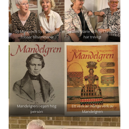
Sy Mona och Sy Elisabeth
Sy Britt-Marie och sy Christina
fnissar tillsammans
har trevligt
Mandelgren i egen hög
Ett verk av många verk av
person
Mandelgren