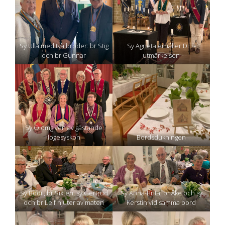
Sy Ulla med två bröder: br Stig
Sy Agneta erhåller DFT-
och br Gunnar
utmärkelsen
Sy O omgiven av gästande
logesyskon
Bordsdukningen
Sy Bodil, br Sixten, sy Gertrud
Sy Anna-Brita, br Åke och sy
och br Leif njuter av maten
Kerstin vid samma bord