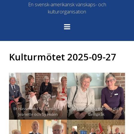
En svensk-amerikansk vänskaps- och
kulturorganisation
Kulturmötet 2025-09-27
Br Hasse med Sy Gunilla, Sy
Sy Jytte och Sy Kerstin i glatt
Jeanette och Sy Helen
samspråk